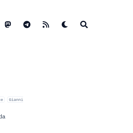
ce
Gianni
da