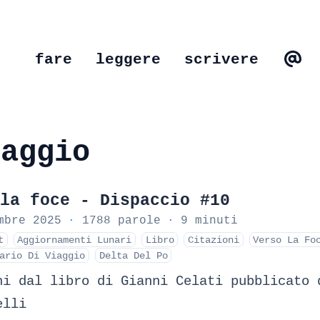
fare
leggere
scrivere
iaggio
la foce - Dispaccio #10
mbre 2025
·
1788 parole
·
9 minuti
t
Aggiornamenti Lunari
Libro
Citazioni
Verso La Fo
ario Di Viaggio
Delta Del Po
ni dal libro di Gianni Celati pubblicato 
elli