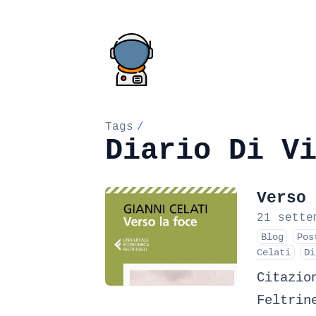
Tags
/
Diario Di V
Verso 
21 sette
Blog
Pos
Celati
Di
Citazio
Feltrin