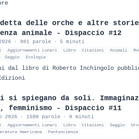
ore
detta delle orche e altre storie
enza animale - Dispaccio #12
2026
·
981 parole
·
5 minuti
t
Aggiornamenti Lunari
Libro
Citazioni
Animali
Ro
Saggio
Ecologia
ni dal libro di Roberto Inchingolo pubbli
Edizioni
i si spiegano da soli. Immaginaz
, femminismo - Dispaccio #11
o 2026
·
1500 parole
·
8 minuti
t
Aggiornamenti Lunari
Libro
Citazioni
Saggio
Urs
eratura Americana
Fantascienza