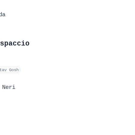
da
spaccio
tav Gosh
 Neri