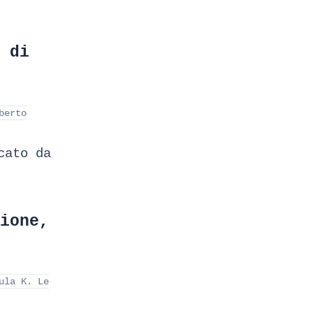
 di
berto
cato da
ione,
ula K. Le