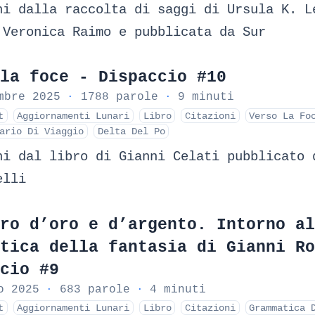
ni dalla raccolta di saggi di Ursula K. L
 Veronica Raimo e pubblicata da Sur
la foce - Dispaccio #10
mbre 2025
·
1788 parole
·
9 minuti
t
Aggiornamenti Lunari
Libro
Citazioni
Verso La Fo
ario Di Viaggio
Delta Del Po
ni dal libro di Gianni Celati pubblicato 
elli
ro d’oro e d’argento. Intorno al
tica della fantasia di Gianni Ro
cio #9
o 2025
·
683 parole
·
4 minuti
t
Aggiornamenti Lunari
Libro
Citazioni
Grammatica 