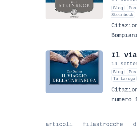
Blog
Pos
Steinbeck
Citazio
Bompian
Il via
14 sette
Blog
Pos
Tartaruga
Citazio
numero 
articoli
filastrocche
d