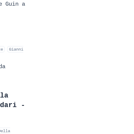
e Guin a
ce
Gianni
da
la
dari -
Della