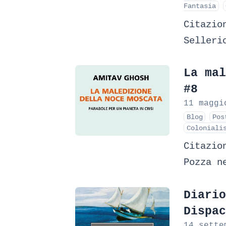
Fantasia
Citazio
Selleri
La mal
#8
11 maggi
Blog
Pos
Coloniali
Citazio
Pozza n
Diario
Dispac
14 sette