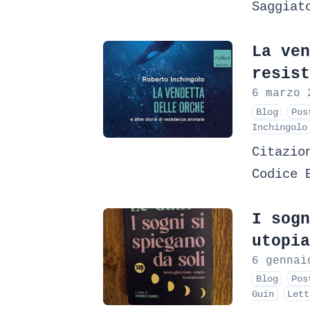
Saggiat
La ven
resist
6 marzo 
Blog
Pos
Inchingolo
Citazio
Codice 
I sogn
utopia
6 gennai
Blog
Pos
Guin
Lett