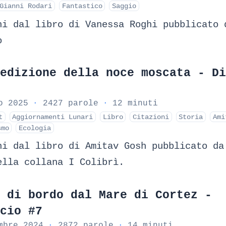
Gianni Rodari
Fantastico
Saggio
ni dal libro di Vanessa Roghi pubblicato 
o
edizione della noce moscata - Di
o 2025
·
2427 parole
·
12 minuti
t
Aggiornamenti Lunari
Libro
Citazioni
Storia
Ami
smo
Ecologia
ni dal libro di Amitav Gosh pubblicato da
ella collana I Colibrì.
 di bordo dal Mare di Cortez -
cio #7
mbre 2024
·
2872 parole
·
14 minuti