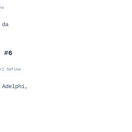
hn
 da
 #6
rl Safina
 Adelphi,