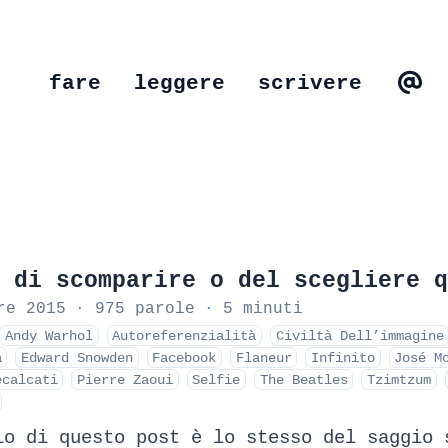
fare
leggere
scrivere
 di scomparire o del scegliere q
re 2015
·
975 parole
·
5 minuti
Andy Warhol
Autoreferenzialità
Civiltà Dell’immagine
à
Edward Snowden
Facebook
Flaneur
Infinito
José M
ecalcati
Pierre Zaoui
Selfie
The Beatles
Tzimtzum
lo di questo post è lo stesso del saggio 