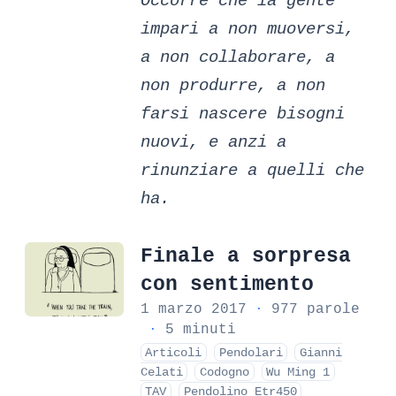
Occorre che la gente
impari a non muoversi,
a non collaborare, a
non produrre, a non
farsi nascere bisogni
nuovi, e anzi a
rinunziare a quelli che
ha.
Finale a sorpresa
con sentimento
1 marzo 2017
·
977 parole
·
5 minuti
Articoli
Pendolari
Gianni
Celati
Codogno
Wu Ming 1
TAV
Pendolino Etr450