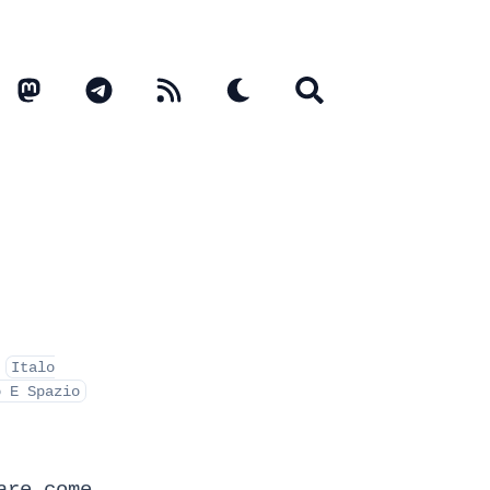
Italo
o E Spazio
are come