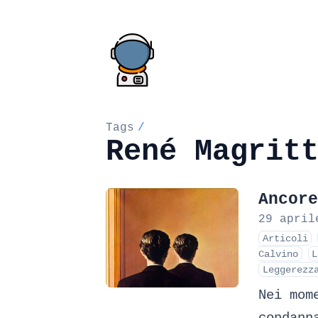
Tags
/
René Magrit
Ancore
29 april
Articoli
Calvino
L
Leggerezz
Nei mom
condann