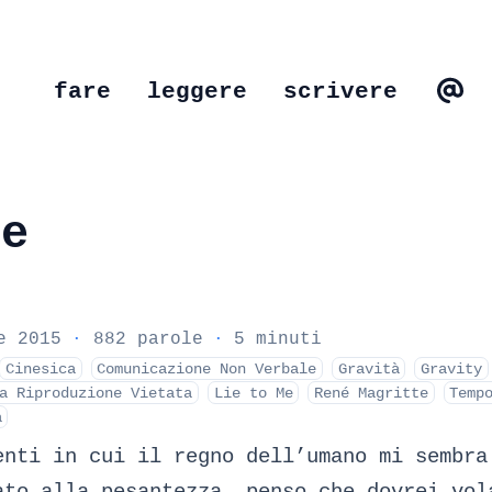
fare
leggere
scrivere
te
e 2015
·
882 parole
·
5 minuti
Cinesica
Comunicazione Non Verbale
Gravità
Gravity
a Riproduzione Vietata
Lie to Me
René Magritte
Temp
a
enti in cui il regno dell’umano mi sembra
ato alla pesantezza, penso che dovrei vol